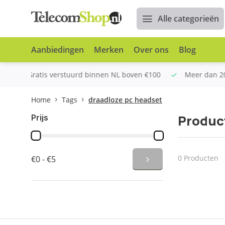
Alle categorieën
Aanbiedingen
Merken
Over ons
Blog
ven €100
Meer dan 20 jaar Telecom ervaring
Altijd sch
Home
Tags
draadloze pc headset
Produc
Prijs
0 Producten
€0 - €5