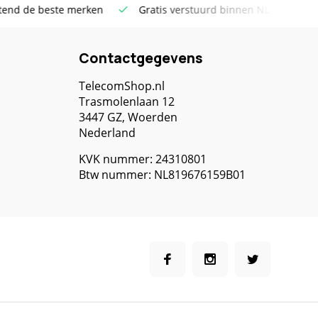
stuurd binnen NL boven €100
Meer dan 20 jaar Telecom erva
Contactgegevens
TelecomShop.nl
Trasmolenlaan 12
3447 GZ, Woerden
Nederland
KVK nummer: 24310801
Btw nummer: NL819676159B01