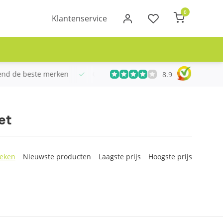
0
Klantenservice
tuurd binnen NL boven €100
Meer dan 20 jaar Telecom ervar
8.9
et
eken
Nieuwste producten
Laagste prijs
Hoogste prijs