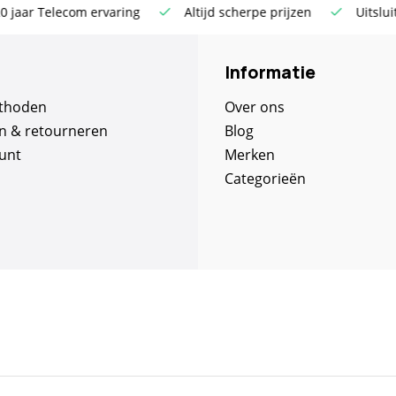
herpe prijzen
Uitsluitend de beste merken
Gratis ver
Informatie
thoden
Over ons
n & retourneren
Blog
unt
Merken
Categorieën