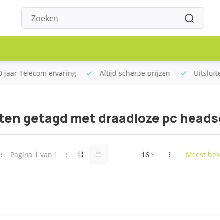
erpe prijzen
Uitsluitend de beste merken
Gratis vers
ten getagd met draadloze pc heads
Pagina 1 van 1
Meest bek