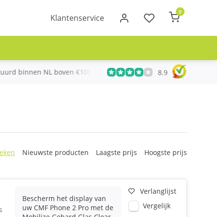
0
Klantenservice
urd binnen NL boven €100
Meer dan 20 jaar Telecom ervari
8.9
eken
Nieuwste producten
Laagste prijs
Hoogste prijs
Verlanglijst
Bescherm het display van
Vergelijk
uw CMF Phone 2 Pro met de
s
Mobilize Gehard Glas Clear