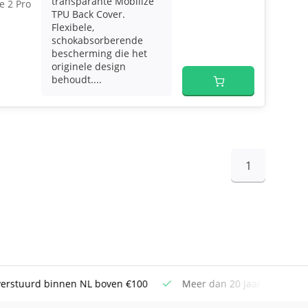
transparante Mobilize
e 2 Pro
TPU Back Cover.
Flexibele,
schokabsorberende
bescherming die het
originele design
behoudt....
1
uurd binnen NL boven €100
Meer dan 20 jaar Telecom ervar