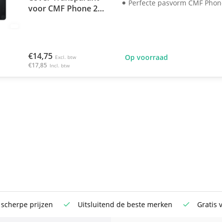
Perfecte pasvorm CMF Phon
voor CMF Phone 2
Pro
€14,75
Op voorraad
Excl. btw
€17,85
Incl. btw
rpe prijzen
Uitsluitend de beste merken
Gratis verst