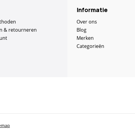
Informatie
thoden
Over ons
n & retourneren
Blog
unt
Merken
Categorieën
temap