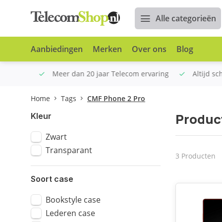
Alle categorieën
Aanbiedingen
Merken
Over ons
Blog
n €100
Meer dan 20 jaar Telecom ervaring
Altijd sche
Home
Tags
CMF Phone 2 Pro
Produc
Kleur
Zwart
Transparant
3 Producten
Soort case
Bookstyle case
Lederen case