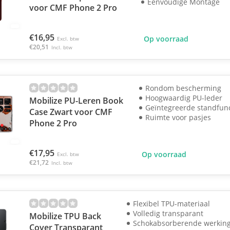
Eenvoudige Montage
voor CMF Phone 2 Pro
€16,95
Op voorraad
Excl. btw
€20,51
Incl. btw
Rondom bescherming
Hoogwaardig PU-leder
Mobilize PU-Leren Book
Geïntegreerde standfunc
Case Zwart voor CMF
Ruimte voor pasjes
Phone 2 Pro
€17,95
Op voorraad
Excl. btw
€21,72
Incl. btw
Flexibel TPU-materiaal
Volledig transparant
Mobilize TPU Back
Schokabsorberende werkin
Cover Transparant