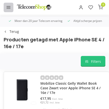
0
Meer dan 20 jaar Telecom ervaring
Altijd scherpe prijzen
U
Terug
Producten getagd met Apple iPhone SE 4 /
16e / 17e
Filters
Mobilize Classic Gelly Wallet Book
Case Zwart voor Apple iPhone SE 4 /
16e / 17e
€17,95
Excl. btw
€21,72
Incl. btw