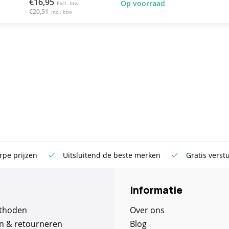
€16,95
Op voorraad
Excl. btw
€20,51
Incl. btw
rpe prijzen
Uitsluitend de beste merken
Gratis verst
Informatie
thoden
Over ons
n & retourneren
Blog