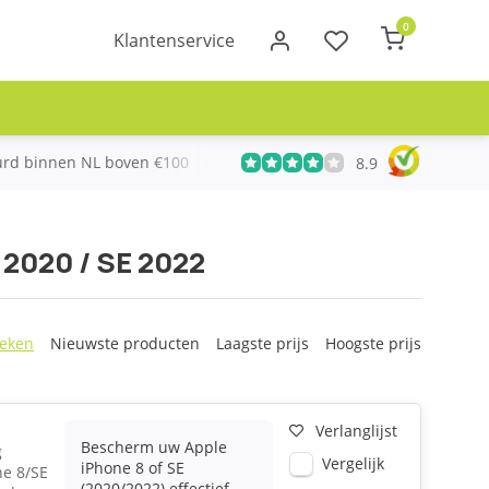
0
Klantenservice
urd binnen NL boven €100
Meer dan 20 jaar Telecom ervari
8.9
 2020 / SE 2022
eken
Nieuwste producten
Laagste prijs
Hoogste prijs
Verlanglijst
Bescherm uw Apple
g
Vergelijk
iPhone 8 of SE
ne 8/SE
(2020/2022) effectief