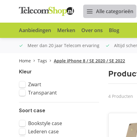
Alle categorieën
Aanbiedingen
Merken
Over ons
Blog
n €100
Meer dan 20 jaar Telecom ervaring
Altijd sche
Home
Tags
Apple iPhone 8 / SE 2020 / SE 2022
Product
Kleur
Zwart
Transparant
4 Producten
Soort case
Bookstyle case
Lederen case