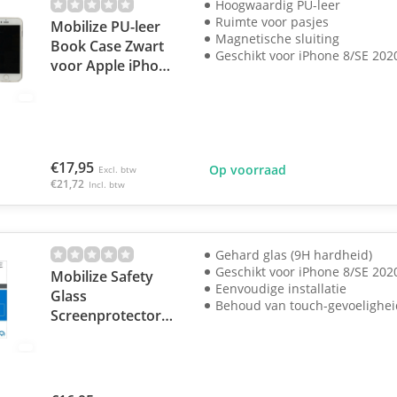
Hoogwaardig PU-leer
Ruimte voor pasjes
Mobilize PU-leer
Magnetische sluiting
Book Case Zwart
Geschikt voor iPhone 8/SE 202
voor Apple iPhone
8 / SE 2020 / SE
2022
€17,95
Op voorraad
Excl. btw
€21,72
Incl. btw
Gehard glas (9H hardheid)
Geschikt voor iPhone 8/SE 202
Mobilize Safety
Eenvoudige installatie
Glass
Behoud van touch-gevoelighei
Screenprotector
voor Apple iPhone
8 / SE 2020 / SE
2022