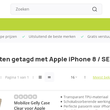
rpe prijzen
Uitsluitend de beste merken
Gratis verstu
en getagd met Apple iPhone 8 / SE
Pagina 1 van 1
Meest bek
Transparant TPU-materiaal
Schokabsorberende werkin
Mobilize Gelly Case
Perfecte pasvorm voor iPho
Clear voor Apple