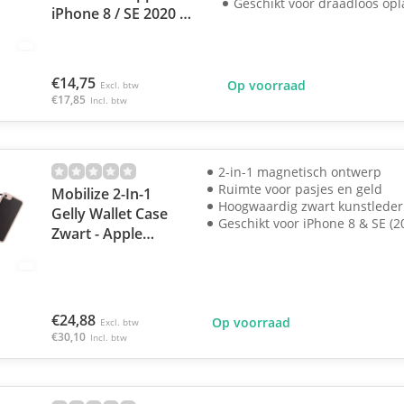
Geschikt voor draadloos op
iPhone 8 / SE 2020 /
SE 2022
€14,75
Op voorraad
Excl. btw
€17,85
Incl. btw
2-in-1 magnetisch ontwerp
Ruimte voor pasjes en geld
Mobilize 2-In-1
Hoogwaardig zwart kunstleder
Gelly Wallet Case
Geschikt voor iPhone 8 & SE (2
Zwart - Apple
iPhone 8 / SE 2020
/ SE 2022
€24,88
Op voorraad
Excl. btw
€30,10
Incl. btw