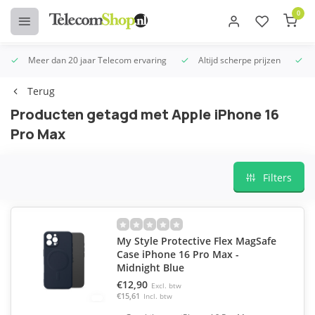
0
Meer dan 20 jaar Telecom ervaring
Altijd scherpe prijzen
U
Terug
Producten getagd met Apple iPhone 16
Pro Max
Filters
My Style Protective Flex MagSafe
Case iPhone 16 Pro Max -
Midnight Blue
€12,90
Excl. btw
€15,61
Incl. btw