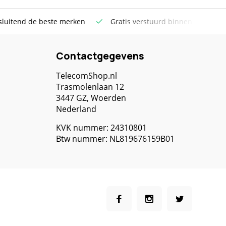
s verstuurd binnen NL boven €100
Meer dan 20 jaar Telecom
Contactgegevens
TelecomShop.nl
Trasmolenlaan 12
3447 GZ, Woerden
Nederland
KVK nummer: 24310801
Btw nummer: NL819676159B01