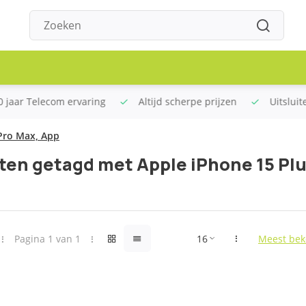
 scherpe prijzen
Uitsluitend de beste merken
Gratis v
 Pro Max, App
en getagd met Apple iPhone 15 Plu
Pagina 1 van 1
Meest bek