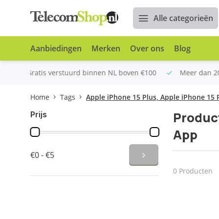
Alle categorieën
Aanbiedingen
Merken
Over ons
Blog
 boven €100
Meer dan 20 jaar Telecom ervaring
Altijd
Home
Tags
Apple iPhone 15 Plus, Apple iPhone 15
Product
Prijs
App
€0 - €5
0 Producten