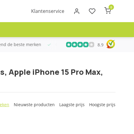
0
Klantenservice
erstuurd binnen NL boven €100
Meer dan 20 jaar Telecom er
8.9
s, Apple iPhone 15 Pro Max,
eken
Nieuwste producten
Laagste prijs
Hoogste prijs