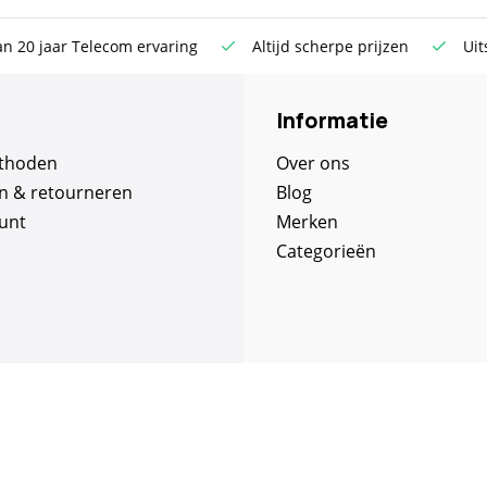
jd scherpe prijzen
Uitsluitend de beste merken
Grati
Informatie
thoden
Over ons
n & retourneren
Blog
unt
Merken
Categorieën