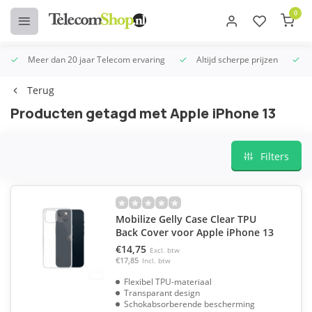
0
Meer dan 20 jaar Telecom ervaring
Altijd scherpe prijzen
U
Terug
Producten getagd met Apple iPhone 13
Filters
Mobilize Gelly Case Clear TPU
Back Cover voor Apple iPhone 13
€14,75
Excl. btw
€17,85
Incl. btw
Flexibel TPU-materiaal
Transparant design
Schokabsorberende bescherming