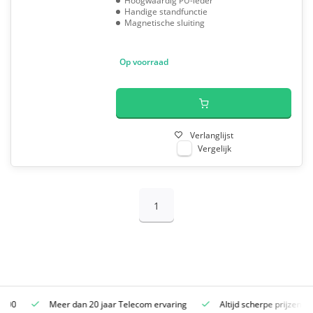
Hoogwaardig PU-leder
Handige standfunctie
Magnetische sluiting
Op voorraad
Verlanglijst
Vergelijk
1
Meer dan 20 jaar Telecom ervaring
Altijd scherpe prijzen