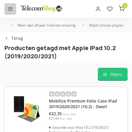
0
Meer dan 20 jaar Telecom ervaring
Altijd scherpe prijzen
U
Terug
Producten getagd met Apple iPad 10.2
(2019/2020/2021)
Filters
Mobilize Premium Folio Case iPad
2019/2020/2021 (10.2) - Zwart
€22,35
Excl. btw
€27,04
Incl. btw
Geschikt voor iPad 10.2 (19/20/21)