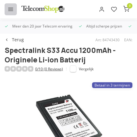
0
Meer dan 20 jaar Telecom ervaring
Altijd scherpe prijzen
U
Terug
Art: 84743430
EAN:
Spectralink S33 Accu 1200mAh -
Originele Li-ion Batterij
0/10 (0 Reviews)
Vergelijk
Betaal in 3 termijnen