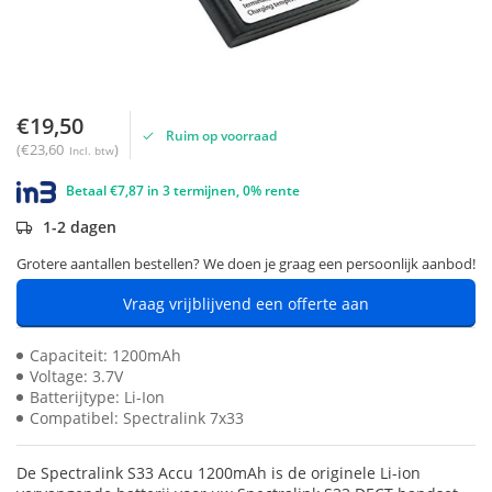
€19,50
Ruim op voorraad
(€23,60
)
Incl. btw
Betaal €7,87 in 3 termijnen, 0% rente
1-2 dagen
Grotere aantallen bestellen? We doen je graag een persoonlijk aanbod!
Vraag vrijblijvend een offerte aan
Capaciteit: 1200mAh
Voltage: 3.7V
Batterijtype: Li-Ion
Compatibel: Spectralink 7x33
De Spectralink S33 Accu 1200mAh is de originele Li-ion