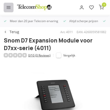
0
Meer dan 20 jaar Telecom ervaring
Altijd scherpe prijzen
U
Terug
Art: 4011
EAN: 4260059581882
Snom D7 Expansion Module voor
D7xx-serie (4011)
0/10 (0 Reviews)
Vergelijk