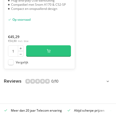
Plug-and-play USB-aansluiting
Compatibel met Snom A170 & C52-SP
Compact en onopvallend design
Op voorraad
€45,29
€54,80
Incl. btw
Vergelijk
Reviews
0/10
Meer dan 20 jaar Telecom ervaring
Altijd scherpe prijzen