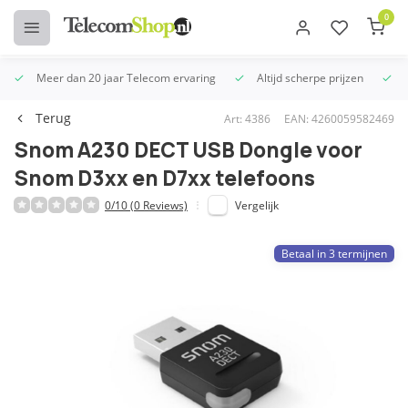
0
Meer dan 20 jaar Telecom ervaring
Altijd scherpe prijzen
U
Terug
Art: 4386
EAN: 4260059582469
Snom A230 DECT USB Dongle voor
Snom D3xx en D7xx telefoons
0/10 (0 Reviews)
Vergelijk
Betaal in 3 termijnen