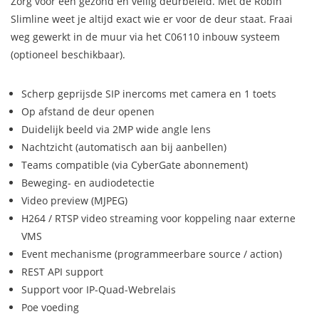
Zorg voor een gezond en veilig deurbeleid. Met de Robin
Slimline weet je altijd exact wie er voor de deur staat. Fraai
weg gewerkt in de muur via het C06110 inbouw systeem
(optioneel beschikbaar).
Scherp geprijsde SIP inercoms met camera en 1 toets
Op afstand de deur openen
Duidelijk beeld via 2MP wide angle lens
Nachtzicht (automatisch aan bij aanbellen)
Teams compatible (via CyberGate abonnement)
Beweging- en audiodetectie
Video preview (MJPEG)
H264 / RTSP video streaming voor koppeling naar externe
VMS
Event mechanisme (programmeerbare source / action)
REST API support
Support voor IP-Quad-Webrelais
Poe voeding