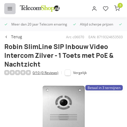
0
Meer dan 20 jaar Telecom ervaring
Altijd scherpe prijzen
U
Terug
Art: c06070
EAN: 8719324653503
Robin SlimLine SIP Inbouw Video
Intercom Zilver - 1 Toets met PoE &
Nachtzicht
0/10 (0 Reviews)
Vergelijk
Betaal in 3 termijnen