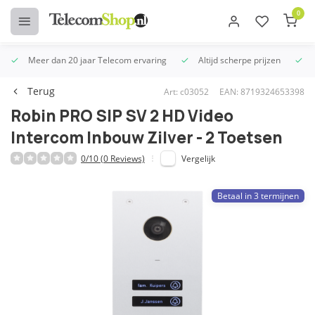
0
Meer dan 20 jaar Telecom ervaring
Altijd scherpe prijzen
U
Terug
Art: c03052
EAN: 8719324653398
Robin PRO SIP SV 2 HD Video
Intercom Inbouw Zilver - 2 Toetsen
0/10 (0 Reviews)
Vergelijk
Betaal in 3 termijnen