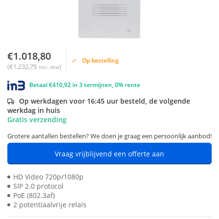
€1.018,80
Op bestelling
(€1.232,75
)
Incl. btw
Betaal €410,92 in 3 termijnen, 0% rente
Op werkdagen voor 16:45 uur besteld, de volgende
werkdag in huis
Gratis verzending
Grotere aantallen bestellen? We doen je graag een persoonlijk aanbod!
Vraag vrijblijvend een offerte aan
HD Video 720p/1080p
SIP 2.0 protocol
PoE (802.3af)
2 potentiaalvrije relais