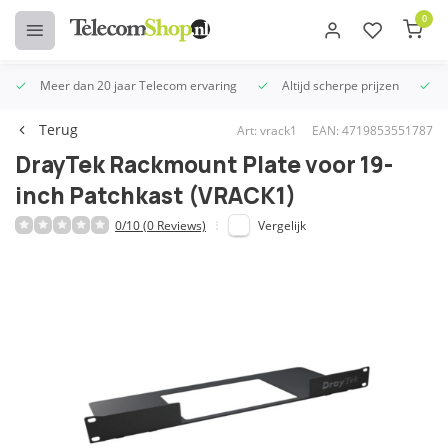
0
Meer dan 20 jaar Telecom ervaring
Altijd scherpe prijzen
U
Terug
Art: vrack1
EAN: 4719853551787
DrayTek Rackmount Plate voor 19-
inch Patchkast (VRACK1)
0/10 (0 Reviews)
Vergelijk