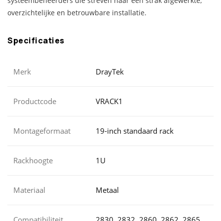
systeembeheerders die streven naar een strak afgewerkte,
overzichtelijke en betrouwbare installatie.
Specificaties
Merk
DrayTek
Productcode
VRACK1
Montageformaat
19-inch standaard rack
Rackhoogte
1U
Materiaal
Metaal
Compatibiliteit
2830, 2832, 2860, 2862, 2865,