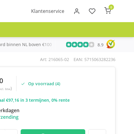
0
Klantenservice
urd binnen NL boven €100
Meer dan 20 jaar Telecom ervari
8.9
Art: 216065-02
EAN: 5715063282236
0
Op voorraad (4)
)
ncl. btw
al €97,16 in 3 termijnen, 0% rente
erkdagen
rzending