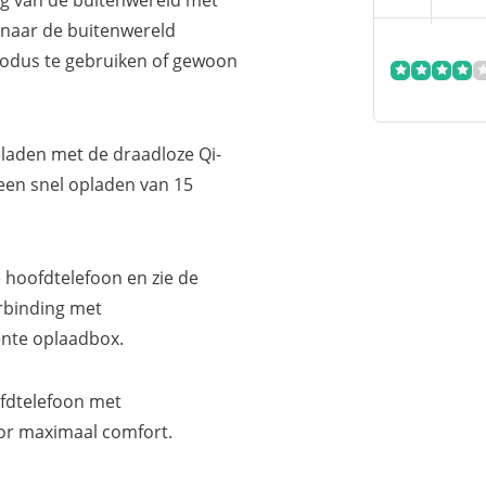
g van de buitenwereld met
 naar de buitenwereld
modus te gebruiken of gewoon
eladen met de draadloze Qi-
n een snel opladen van 15
 hoofdtelefoon en zie de
rbinding met
ente oplaadbox.
fdtelefoon met
or maximaal comfort.