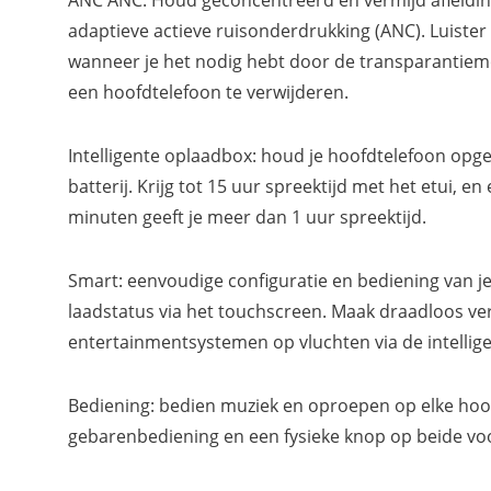
ANC ANC: Houd geconcentreerd en vermijd afleidin
adaptieve actieve ruisonderdrukking (ANC). Luister
wanneer je het nodig hebt door de transparantie
een hoofdtelefoon te verwijderen.
Intelligente oplaadbox: houd je hoofdtelefoon opg
batterij. Krijg tot 15 uur spreektijd met het etui, e
minuten geeft je meer dan 1 uur spreektijd.
Smart: eenvoudige configuratie en bediening van je
laadstatus via het touchscreen. Maak draadloos ve
entertainmentsystemen op vluchten via de intellig
Bediening: bedien muziek en oproepen op elke hoo
gebarenbediening en een fysieke knop op beide vo