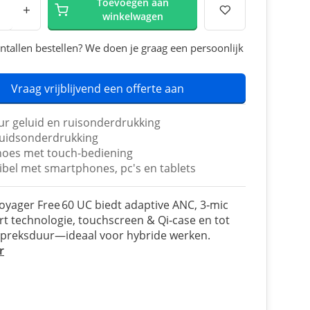
Toevoegen aan
+
winkelwagen
ntallen bestellen? We doen je graag een persoonlijk
Vraag vrijblijvend een offerte aan
ur geluid en ruisonderdrukking
uidsonderdrukking
oes met touch-bediening
bel met smartphones, pc's en tablets
oyager Free 60 UC biedt adaptive ANC, 3‑mic
 technologie, touchscreen & Qi‑case en tot
spreksduur—ideaal voor hybride werken.
r