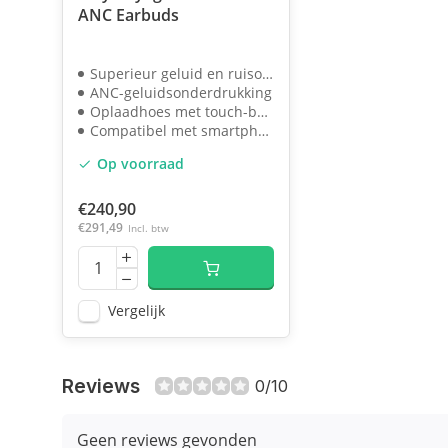
ANC Earbuds
Superieur geluid en ruisonderdrukking
ANC-geluidsonderdrukking
Oplaadhoes met touch-bediening
Compatibel met smartphones, pc's en tablets
Op voorraad
€240,90
€291,49
Incl. btw
Vergelijk
Reviews
0/10
Geen reviews gevonden