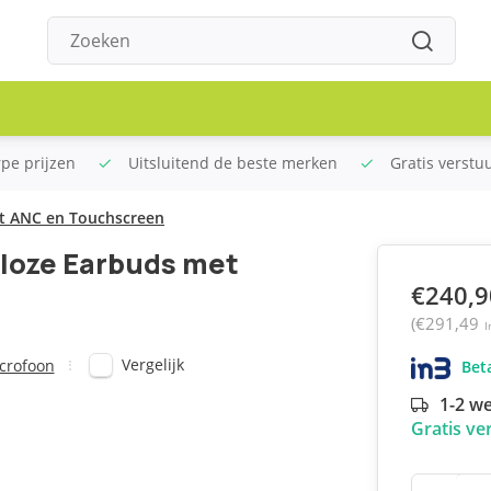
rpe prijzen
Uitsluitend de beste merken
Gratis verstu
et ANC en Touchscreen
dloze Earbuds met
€240,9
(€291,49
I
Vergelijk
crofoon
Beta
1-2 w
Gratis ve