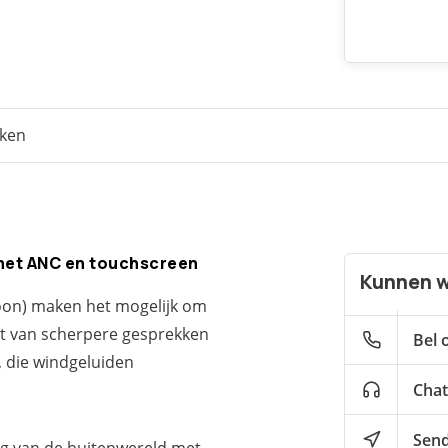
eken
 met ANC en touchscreen
Kunnen w
foon) maken het mogelijk om
et van scherpere gesprekken
Bel 
, die windgeluiden
Chat
Send