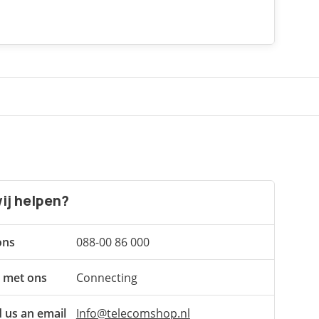
ij helpen?
ons
088-00 86 000
 met ons
Connecting
 us an email
Info@telecomshop.nl