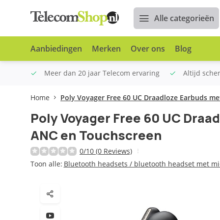
Alle categorieën
Aanbiedingen
Merken
Over ons
Blog
n €100
Meer dan 20 jaar Telecom ervaring
Altijd sche
Home
Poly Voyager Free 60 UC Draadloze Earbuds m
Poly Voyager Free 60 UC Draa
ANC en Touchscreen
0/10 (0 Reviews)
Toon alle:
Bluetooth headsets / bluetooth headset met mi