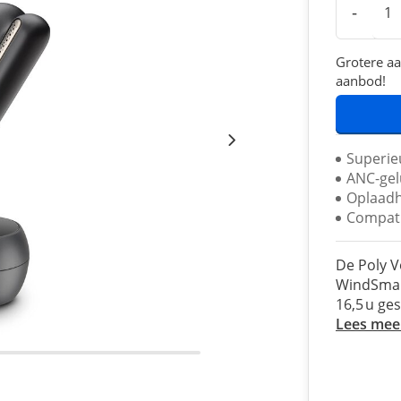
-
Grotere aa
aanbod!
Superie
ANC-gel
Oplaadh
Compati
De Poly V
WindSmart
16,5 u ge
Lees mee