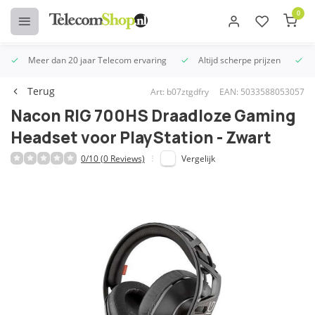
0
Meer dan 20 jaar Telecom ervaring
Altijd scherpe prijzen
U
Terug
Art: b07ztgdfry
EAN: 5033588053057
Nacon RIG 700HS Draadloze Gaming
Headset voor PlayStation - Zwart
0/10 (0 Reviews)
Vergelijk