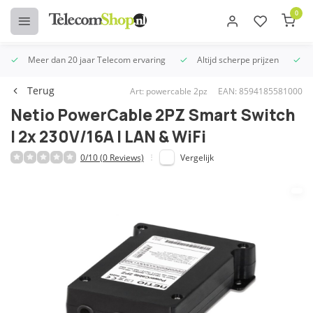
0
Meer dan 20 jaar Telecom ervaring
Altijd scherpe prijzen
U
Terug
Art: powercable 2pz
EAN: 8594185581000
Netio PowerCable 2PZ Smart Switch
| 2x 230V/16A | LAN & WiFi
0/10 (0 Reviews)
Vergelijk