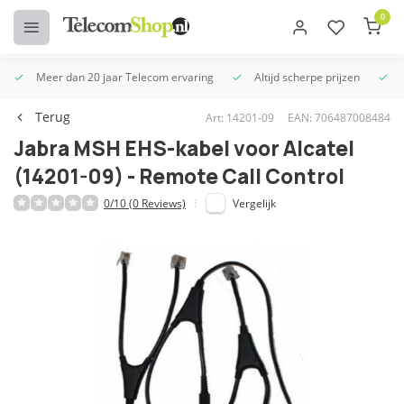
0
Meer dan 20 jaar Telecom ervaring
Altijd scherpe prijzen
U
Terug
Art: 14201-09
EAN: 706487008484
Jabra MSH EHS-kabel voor Alcatel
(14201-09) - Remote Call Control
0/10 (0 Reviews)
Vergelijk