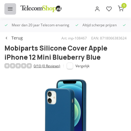
0
Meer dan 20 jaar Telecom ervaring
Altijd scherpe prijzen
U
Terug
Art: mp-108467
EAN: 8718066383624
Mobiparts Silicone Cover Apple
iPhone 12 Mini Blueberry Blue
0/10 (0 Reviews)
Vergelijk