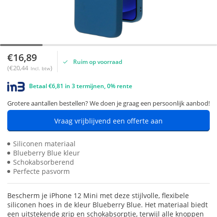
€16,89
Ruim op voorraad
(€20,44
)
Incl. btw
Betaal €6,81 in 3 termijnen, 0% rente
Grotere aantallen bestellen? We doen je graag een persoonlijk aanbod!
Vraag vrijblijvend een offerte aan
Siliconen materiaal
Blueberry Blue kleur
Schokabsorberend
Perfecte pasvorm
Bescherm je iPhone 12 Mini met deze stijlvolle, flexibele
siliconen hoes in de kleur Blueberry Blue. Het materiaal biedt
een uitstekende grip en schokabsorptie, terwijl alle knoppen