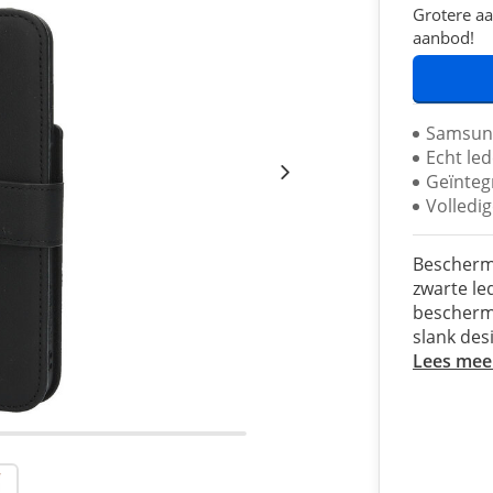
Grotere aa
aanbod!
Samsung
Echt le
Geïnteg
Volledi
Bescherm 
zwarte le
beschermt
slank des
Lees mee