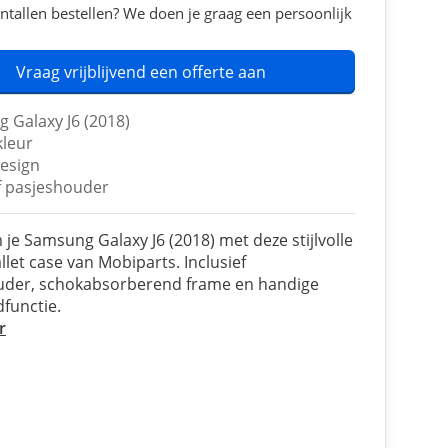
ntallen bestellen? We doen je graag een persoonlijk
Vraag vrijblijvend een offerte aan
 Galaxy J6 (2018)
kleur
design
ef pasjeshouder
je Samsung Galaxy J6 (2018) met deze stijlvolle
llet case van Mobiparts. Inclusief
uder, schokabsorberend frame en handige
functie.
r