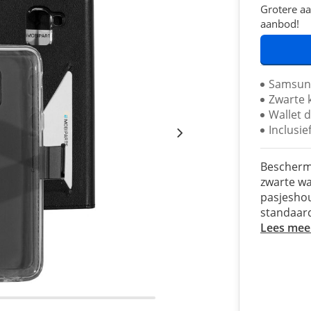
Grotere aa
aanbod!
Samsung
Zwarte 
Wallet 
Inclusi
Bescherm 
zwarte wa
pasjesho
standaard
Lees mee