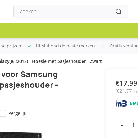
rpe prijzen
Uitsluitend de beste merken
Gratis verstu
axy J6 (2018) - Hoesje met pasjeshouder - Zwart
e voor Samsung
€17,99
 pasjeshouder -
(€21,77
Inc
Beta
Vergelijk
-