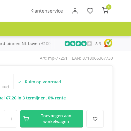
0
Klantenservice
urd binnen NL boven €100
Meer dan 20 jaar Telecom ervari
8.9
Art: mp-77251
EAN: 8718066367730
Ruim op voorraad
)
l. btw
al €7,26 in 3 termijnen, 0% rente
Toevoegen aan
+
winkelwagen