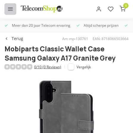
0
Meer dan 20 jaar Telecom ervaring
Altijd scherpe prijzen
U
Terug
Art: mp-130761
EAN: 8718066503664
Mobiparts Classic Wallet Case
Samsung Galaxy A17 Granite Grey
0/10 (0 Reviews)
Vergelijk