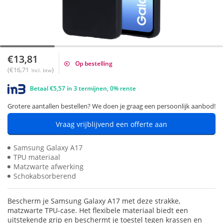
€13,81
Op bestelling
(€16,71
)
Incl. btw
Betaal €5,57 in 3 termijnen, 0% rente
Grotere aantallen bestellen? We doen je graag een persoonlijk aanbod!
Vraag vrijblijvend een offerte aan
Samsung Galaxy A17
TPU materiaal
Matzwarte afwerking
Schokabsorberend
Bescherm je Samsung Galaxy A17 met deze strakke,
matzwarte TPU-case. Het flexibele materiaal biedt een
uitstekende grip en beschermt je toestel tegen krassen en