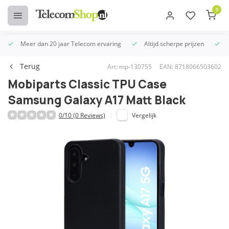
0
Meer dan 20 jaar Telecom ervaring
Altijd scherpe prijzen
U
Terug
Art: mp-130755
EAN: 8718066503602
Mobiparts Classic TPU Case
Samsung Galaxy A17 Matt Black
0/10 (0 Reviews)
Vergelijk