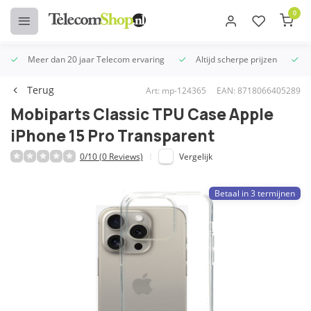
0
Meer dan 20 jaar Telecom ervaring
Altijd scherpe prijzen
U
Terug
Art: mp-124365
EAN: 8718066405289
Mobiparts Classic TPU Case Apple
iPhone 15 Pro Transparent
0/10 (0 Reviews)
Vergelijk
Betaal in 3 termijnen