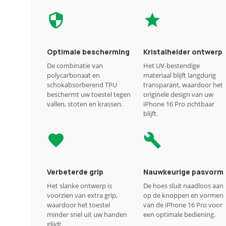
Optimale bescherming
Kristalhelder ontwerp
De combinatie van
Het UV-bestendige
polycarbonaat en
materiaal blijft langdurig
schokabsorberend TPU
transparant, waardoor het
beschermt uw toestel tegen
originele design van uw
vallen, stoten en krassen.
iPhone 16 Pro zichtbaar
blijft.
Verbeterde grip
Nauwkeurige pasvorm
Het slanke ontwerp is
De hoes sluit naadloos aan
voorzien van extra grip,
op de knoppen en vormen
waardoor het toestel
van de iPhone 16 Pro voor
minder snel uit uw handen
een optimale bediening.
glijdt.