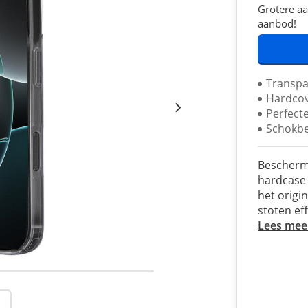
Grotere aa
aanbod!
Transpa
Hardcov
Perfect
Schokbe
Bescherm 
hardcase
het origin
stoten ef
Lees mee