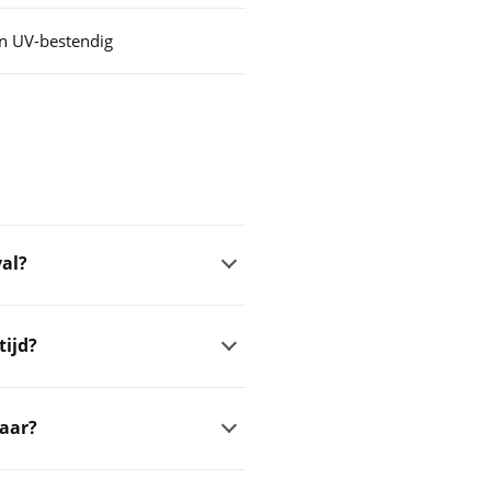
 en UV-bestendig
val?
tijd?
baar?