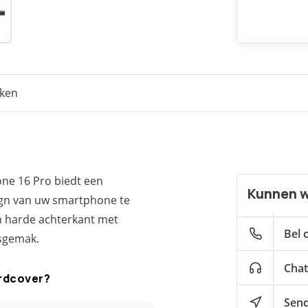
eken
one 16 Pro biedt een
Kunnen w
ign van uw smartphone te
n harde achterkant met
Bel 
sgemak.
Chat
rdcover?
Send