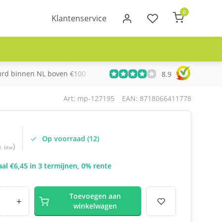
0
Klantenservice
urd binnen NL boven €100
Meer dan 20 jaar Telecom ervari
8.9
Art: mp-127195
EAN: 8718066411778
Op voorraad (12)
)
l. btw
al €6,45 in 3 termijnen, 0% rente
Toevoegen aan
+
winkelwagen