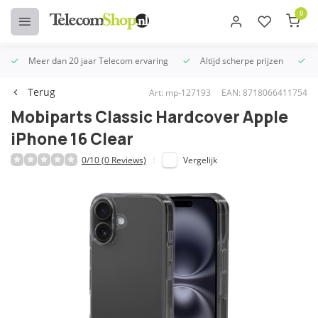
0
Meer dan 20 jaar Telecom ervaring
Altijd scherpe prijzen
U
Terug
Art: mp-127193
EAN: 8718066411754
Mobiparts Classic Hardcover Apple
iPhone 16 Clear
0/10 (0 Reviews)
Vergelijk