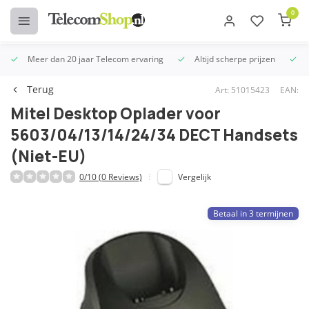
0
Meer dan 20 jaar Telecom ervaring
Altijd scherpe prijzen
U
Terug
Art: 51015423
EAN:
Mitel Desktop Oplader voor
5603/04/13/14/24/34 DECT Handsets
(Niet-EU)
0/10 (0 Reviews)
Vergelijk
Betaal in 3 termijnen