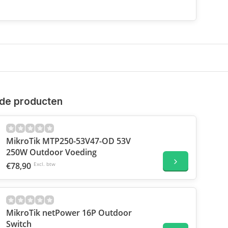
de producten
MikroTik MTP250-53V47-OD 53V
250W Outdoor Voeding
€78,90
Excl. btw
MikroTik netPower 16P Outdoor
Switch