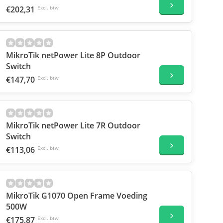
€202,31
Excl. btw
MikroTik netPower Lite 8P Outdoor
Switch
€147,70
Excl. btw
MikroTik netPower Lite 7R Outdoor
Switch
€113,06
Excl. btw
MikroTik G1070 Open Frame Voeding
500W
€175,87
Excl. btw