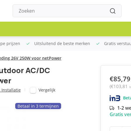
rpe prijzen
Uitsluitend de beste merken
Gratis verstu
eding 26V 250W voor netPower
utdoor AC/DC
€85,79
wer
(€103,81
I
Vergelijk
Installatie
Beta
Betaal in 3 termijnen
1-2 w
Gratis ve