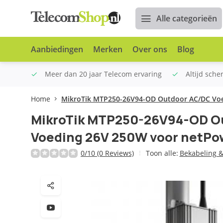
Alle categorieën
Aanbiedingen
Merken
Over ons
Blog
n €100
Meer dan 20 jaar Telecom ervaring
Altijd sche
Home
MikroTik MTP250-26V94-OD Outdoor AC/DC Vo
MikroTik MTP250-26V94-OD O
Voeding 26V 250W voor netPo
0/10 (0 Reviews)
Toon alle:
Bekabeling & 