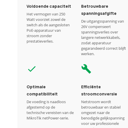
Voldoende capaciteit
Betrouwbare
spanningsafgifte
Het vermogen van 250
Watt voorziet zowel de
De uitgangsspanning van
switch als de aangesloten
26V compenseert
PoE-apparatuur van
spanningsverlies over
stroom zonder
langere netwerkkabels,
prestatieverlies.
zodat apparatuur
gegarandeerd correct blijft
werken.
Optimale
Efficiënte
compatibiliteit
stroomconversie
De voeding is naadloos
Netstroom wordt
afgestemd op de
betrouwbaar en stabiel
technische vereisten van de
omgezet naar de
MikroTik netPower-serie.
benodigde gelijkspanning
voor uw professionele