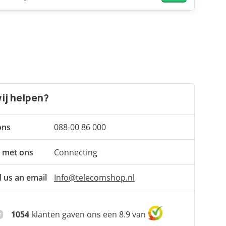
ij helpen?
ons
088-00 86 000
 met ons
Connecting
 us an email
Info@telecomshop.nl
1054
klanten gaven ons een 8.9 van