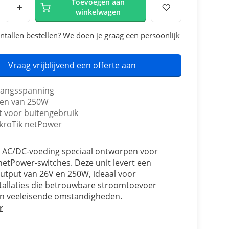
Toevoegen aan
+
winkelwagen
ntallen bestellen? We doen je graag een persoonlijk
Vraag vrijblijvend een offerte aan
gangsspanning
en van 250W
t voor buitengebruik
kroTik netPower
 AC/DC-voeding speciaal ontworpen voor
netPower-switches. Deze unit levert een
output van 26V en 250W, ideaal voor
tallaties die betrouwbare stroomtoevoer
in veeleisende omstandigheden.
r