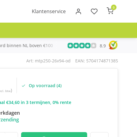
0
Klantenservice
urd binnen NL boven €100
Meer dan 20 jaar Telecom ervari
8.9
Art: mtp250-26v94-od
EAN: 5704174871385
Op voorraad (4)
)
ncl. btw
al €34,60 in 3 termijnen, 0% rente
erkdagen
rzending