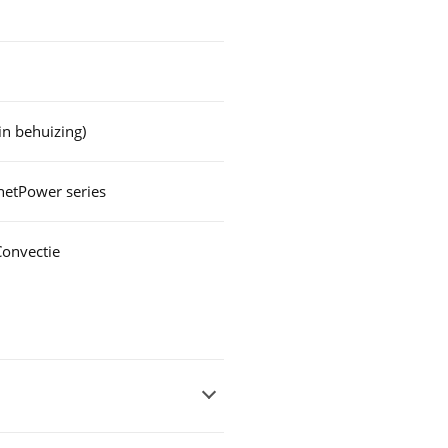
in behuizing)
netPower series
Convectie