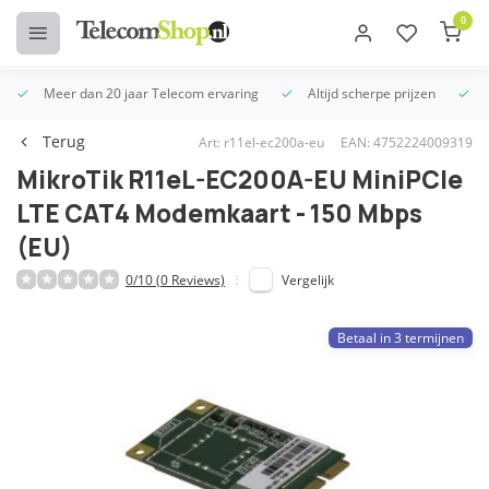
0
Meer dan 20 jaar Telecom ervaring
Altijd scherpe prijzen
U
Terug
Art: r11el-ec200a-eu
EAN: 4752224009319
MikroTik R11eL-EC200A-EU MiniPCIe
LTE CAT4 Modemkaart - 150 Mbps
(EU)
0/10 (0 Reviews)
Vergelijk
Betaal in 3 termijnen