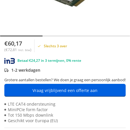
€60,17
Slechts 3 over
(€72,81
)
Incl. btw
Betaal €24,27 in 3 termijnen, 0% rente
1-2 werkdagen
Grotere aantallen bestellen? We doen je graag een persoonlijk aanbod!
Vraag vrijblijvend een offerte aan
LTE CAT4 ondersteuning
MiniPCIe form factor
Tot 150 Mbps downlink
Geschikt voor Europa (EU)