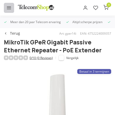
0
Meer dan 20 jaar Telecom ervaring
Altijd scherpe prijzen
U
Terug
Art: gper14i
EAN: 4752224009357
MikroTik GPeR Gigabit Passive
Ethernet Repeater - PoE Extender
0/10 (0 Reviews)
Vergelijk
Betaal in 3 termijnen