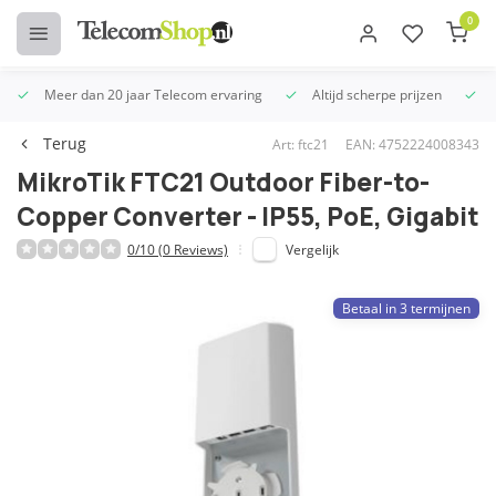
0
Meer dan 20 jaar Telecom ervaring
Altijd scherpe prijzen
U
Terug
Art: ftc21
EAN: 4752224008343
MikroTik FTC21 Outdoor Fiber-to-
Copper Converter - IP55, PoE, Gigabit
0/10 (0 Reviews)
Vergelijk
Betaal in 3 termijnen