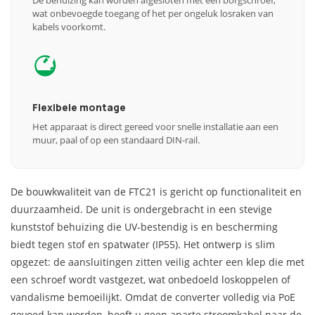
De behuizing kan worden afgesloten met een borgschroef,
wat onbevoegde toegang of het per ongeluk losraken van
kabels voorkomt.
Flexibele montage
Het apparaat is direct gereed voor snelle installatie aan een
muur, paal of op een standaard DIN-rail.
De bouwkwaliteit van de FTC21 is gericht op functionaliteit en
duurzaamheid. De unit is ondergebracht in een stevige
kunststof behuizing die UV-bestendig is en bescherming
biedt tegen stof en spatwater (IP55). Het ontwerp is slim
opgezet: de aansluitingen zitten veilig achter een klep die met
een schroef wordt vastgezet, wat onbedoeld loskoppelen of
vandalisme bemoeilijkt. Omdat de converter volledig via PoE
gevoed kan worden, hoeft u geen aparte stroomkabel naar de