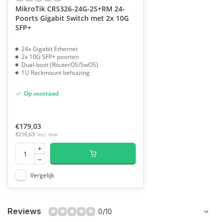
MikroTik CRS326-24G-2S+RM 24-
Poorts Gigabit Switch met 2x 10G
SFP+
24x Gigabit Ethernet
2x 10G SFP+ poorten
Dual-boot (RouterOS/SwOS)
1U Rackmount behuizing
Op voorraad
€179,03
€216,63
Incl. btw
Vergelijk
Reviews
0/10