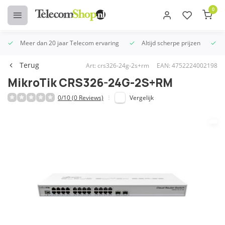
0
Meer dan 20 jaar Telecom ervaring
Altijd scherpe prijzen
U
Terug
Art: crs326-24g-2s+rm
EAN: 4752224002198
MikroTik CRS326-24G-2S+RM
0/10 (0 Reviews)
Vergelijk