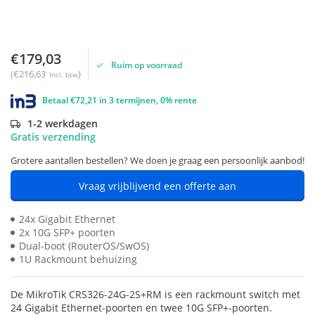
€179,03
Ruim op voorraad
(€216,63
)
Incl. btw
Betaal €72,21 in 3 termijnen, 0% rente
1-2 werkdagen
Gratis verzending
Grotere aantallen bestellen? We doen je graag een persoonlijk aanbod!
Vraag vrijblijvend een offerte aan
24x Gigabit Ethernet
2x 10G SFP+ poorten
Dual-boot (RouterOS/SwOS)
1U Rackmount behuizing
De MikroTik CRS326-24G-2S+RM is een rackmount switch met
24 Gigabit Ethernet-poorten en twee 10G SFP+-poorten.