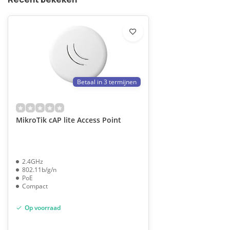
Betaal in 3 termijnen
MikroTik cAP lite Access Point
2.4GHz
802.11b/g/n
PoE
Compact
Op voorraad