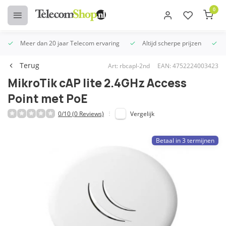
0
Meer dan 20 jaar Telecom ervaring
Altijd scherpe prijzen
U
Terug
Art: rbcapl-2nd
EAN: 4752224003423
MikroTik cAP lite 2.4GHz Access
Point met PoE
0/10 (0 Reviews)
Vergelijk
Betaal in 3 termijnen