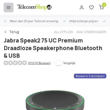
0
Meer dan 20 jaar Telecom ervaring
Altijd scherpe prijzen
U
Terug
Art: 2775-209
EAN: 5706991026870
Jabra Speak2 75 UC Premium
Draadloze Speakerphone Bluetooth
& USB
0/10 (0 Reviews)
Vergelijk
Betaal in 3 termijnen