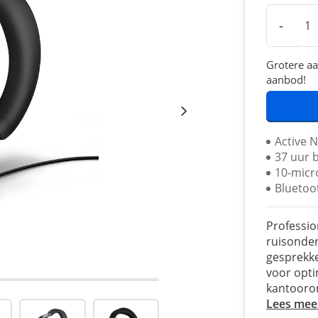
-
Grotere aa
aanbod!
Active N
37 uur 
10-micr
Bluetoo
Professio
ruisonder
gesprekke
voor opti
kantooro
Lees mee