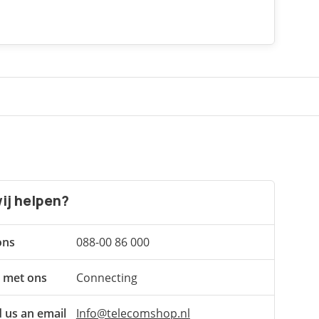
ij helpen?
ons
088-00 86 000
 met ons
Connecting
 us an email
Info@telecomshop.nl