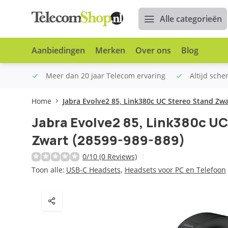
Alle categorieën
Aanbiedingen
Merken
Over ons
Blog
n €100
Meer dan 20 jaar Telecom ervaring
Altijd sche
Home
Jabra Evolve2 85, Link380c UC Stereo Stand Zwa
Jabra Evolve2 85, Link380c U
Zwart (28599-989-889)
0/10 (0 Reviews)
Toon alle:
USB-C Headsets
,
Headsets voor PC en Telefoon