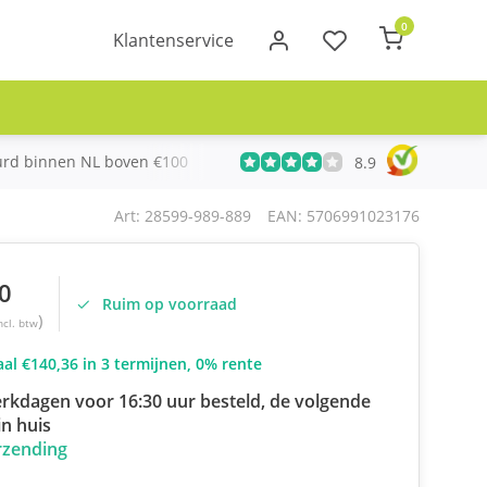
0
Klantenservice
urd binnen NL boven €100
Meer dan 20 jaar Telecom ervari
8.9
Art: 28599-989-889
EAN: 5706991023176
0
Ruim op voorraad
)
ncl. btw
al €140,36 in 3 termijnen, 0% rente
rkdagen voor 16:30 uur besteld, de volgende
n huis
rzending