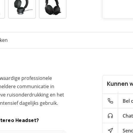
eken
gwaardige professionele
Kunnen w
lheldere communicatie in
ve ruisonderdrukking en het
Bel 
tensief dagelijks gebruik.
Chat
Stereo Headset?
Send