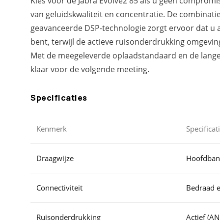
Kies voor de Jabra Evolve2 85 als u geen compromis
van geluidskwaliteit en concentratie. De combinati
geavanceerde DSP-technologie zorgt ervoor dat u a
bent, terwijl de actieve ruisonderdrukking omgeving
Met de meegeleverde oplaadstandaard en de lange b
klaar voor de volgende meeting.
Specificaties
Kenmerk
Specificat
Draagwijze
Hoofdba
Connectiviteit
Bedraad e
Ruisonderdrukking
Actief (AN