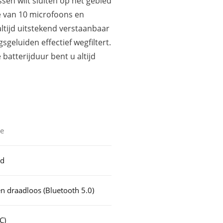
sen wilt sluiten op het gebied
e van 10 microfoons en
ltijd uitstekend verstaanbaar
sgeluiden effectief wegfiltert.
atterijduur bent u altijd
ie
nd
n draadloos (Bluetooth 5.0)
C)