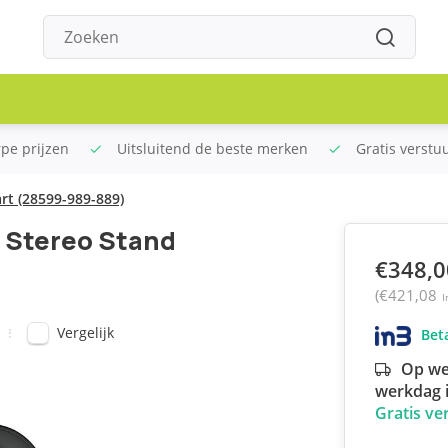
rpe prijzen
Uitsluitend de beste merken
Gratis verstu
rt (28599-989-889)
C Stereo Stand
€348,0
(€421,08
I
Vergelijk
Beta
Op we
werkdag i
Gratis ve