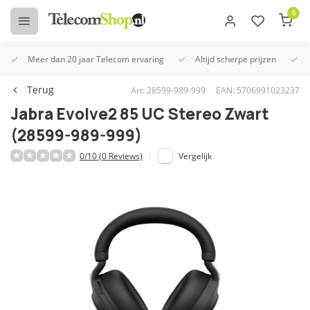
0
Meer dan 20 jaar Telecom ervaring
Altijd scherpe prijzen
U
Terug
Art: 28599-989-999
EAN: 5706991023237
Jabra Evolve2 85 UC Stereo Zwart
(28599-989-999)
0/10 (0 Reviews)
Vergelijk