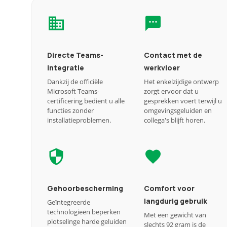
Directe Teams-
Contact met de
integratie
werkvloer
Dankzij de officiële
Het enkelzijdige ontwerp
Microsoft Teams-
zorgt ervoor dat u
certificering bedient u alle
gesprekken voert terwijl u
functies zonder
omgevingsgeluiden en
installatieproblemen.
collega's blijft horen.
Gehoorbescherming
Comfort voor
langdurig gebruik
Geïntegreerde
technologieën beperken
Met een gewicht van
plotselinge harde geluiden
slechts 92 gram is de