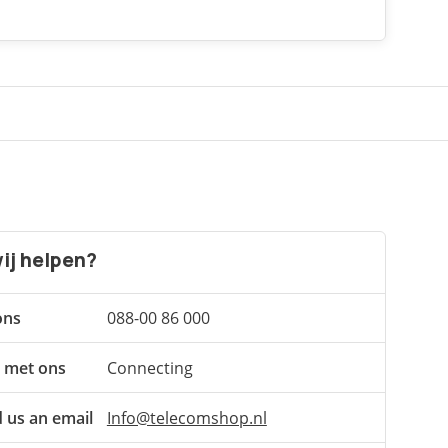
ij helpen?
ons
088-00 86 000
 met ons
Connecting
 us an email
Info@telecomshop.nl