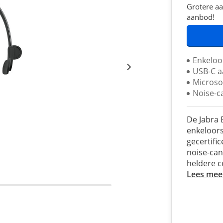
Grotere aa
aanbod!
Enkeloo
USB-C a
Microso
Noise-c
De Jabra 
enkeloors
gecertifi
noise-can
heldere 
Lees mee