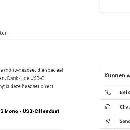
eken
ade mono-headset die speciaal
Kunnen w
en. Dankzij de USB-C
ng is deze headset direct
Bel 
Chat
MS Mono - USB-C Headset
Send