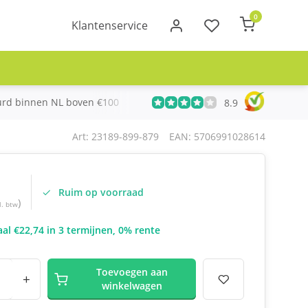
0
Klantenservice
urd binnen NL boven €100
Meer dan 20 jaar Telecom ervari
8.9
Art: 23189-899-879
EAN: 5706991028614
Ruim op voorraad
)
l. btw
al €22,74 in 3 termijnen, 0% rente
Toevoegen aan
+
winkelwagen