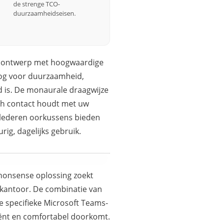
de strenge TCO-
duurzaamheidseisen.
l ontwerp met hoogwaardige
oog voor duurzaamheid,
d is. De monaurale draagwijze
och contact houdt met uw
tlederen oorkussens bieden
ig, dagelijks gebruik.
-nonsense oplossing zoekt
of kantoor. De combinatie van
e specifieke Microsoft Teams-
ciënt en comfortabel doorkomt.