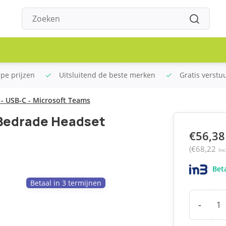
rpe prijzen
Uitsluitend de beste merken
Gratis verstu
- USB-C - Microsoft Teams
 Bedrade Headset
€56,38
(€68,22
Inc
Beta
Betaal in 3 termijnen
-