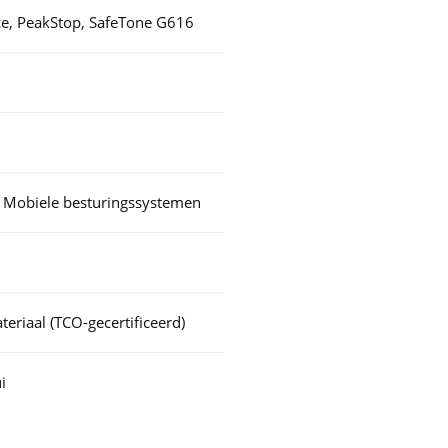
ce, PeakStop, SafeTone G616
 Mobiele besturingssystemen
eriaal (TCO-gecertificeerd)
i