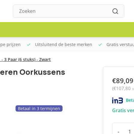
rpe prijzen
Uitsluitend de beste merken
Gratis verstu
 3 Paar (6 stuks) - Zwart
Leren Oorkussens
€89,09
(€107,80
I
Beta
Betaal in 3 termijnen
Gratis ve
-