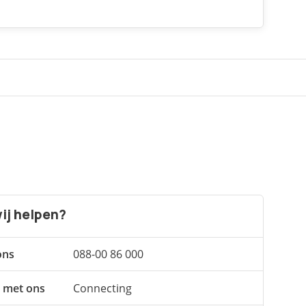
ij helpen?
ons
088-00 86 000
 met ons
Connecting