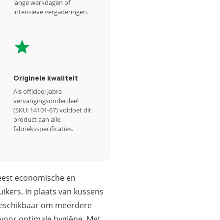
lange werkdagen of
intensieve vergaderingen.
Originele kwaliteit
Als officieel Jabra
vervangingsonderdeel
(SKU: 14101-67) voldoet dit
product aan alle
fabrieksspecificaties.
meest economische en
ikers. In plaats van kussens
d beschikbaar om meerdere
 voor optimale hygiëne. Met