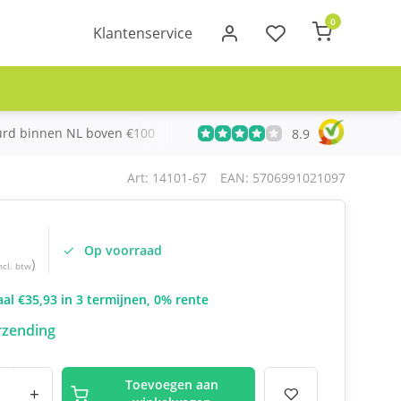
0
Klantenservice
urd binnen NL boven €100
Meer dan 20 jaar Telecom ervari
8.9
Art: 14101-67
EAN: 5706991021097
Op voorraad
)
ncl. btw
al €35,93 in 3 termijnen, 0% rente
rzending
Toevoegen aan
+