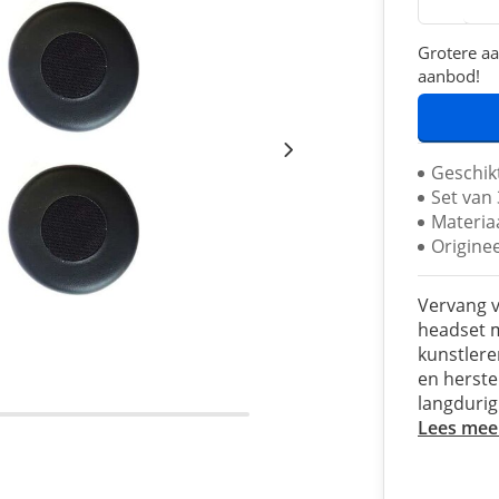
Grotere aa
aanbod!
Geschikt
Set van
Materiaa
Origine
Vervang v
headset m
kunstlere
en herste
langdurig
Lees mee