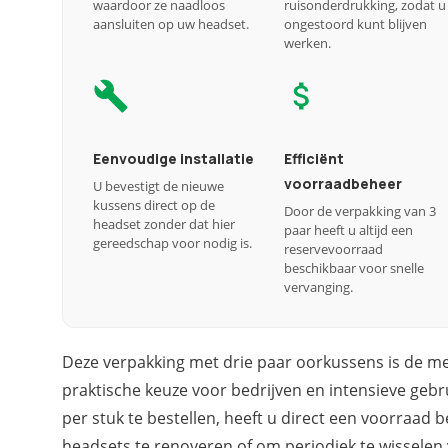
waardoor ze naadloos
ruisonderdrukking, zodat u
aansluiten op uw headset.
ongestoord kunt blijven
werken.
Eenvoudige installatie
Efficiënt
voorraadbeheer
U bevestigt de nieuwe
kussens direct op de
Door de verpakking van 3
headset zonder dat hier
paar heeft u altijd een
gereedschap voor nodig is.
reservevoorraad
beschikbaar voor snelle
vervanging.
Deze verpakking met drie paar oorkussens is de 
praktische keuze voor bedrijven en intensieve gebru
per stuk te bestellen, heeft u direct een voorraa
headsets te renoveren of om periodiek te wisselen