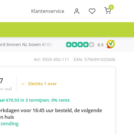
0
Klantenservice
urd binnen NL boven €100
Meer dan 20 jaar Telecom ervari
8.9
Art: 9559-450-111
EAN: 5706991025606
7
Slechts 1 over
)
ncl. btw
al €70,93 in 3 termijnen, 0% rente
rkdagen voor 16:45 uur besteld, de volgende
n huis
rzending