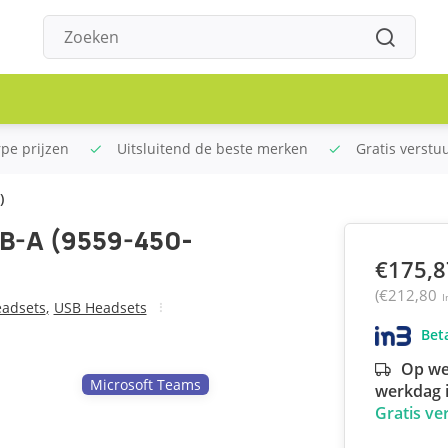
rpe prijzen
Uitsluitend de beste merken
Gratis verstu
)
B-A (9559-450-
€175,8
(€212,80
I
eadsets
,
USB Headsets
Beta
Op we
Microsoft Teams
werkdag i
Gratis ve