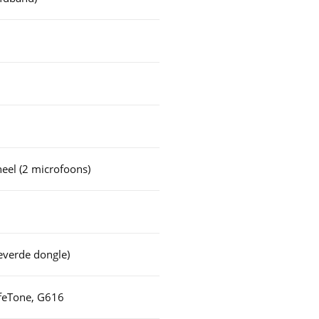
eel (2 microfoons)
everde dongle)
afeTone, G616