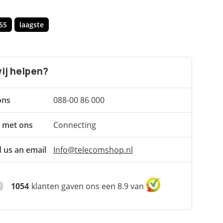
55
laagste
ij helpen?
ons
088-00 86 000
 met ons
Connecting
 us an email
Info@telecomshop.nl
1054
klanten gaven ons een 8.9 van