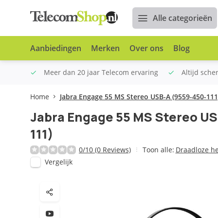
Alle categorieën
Aanbiedingen
Merken
Over ons
Blog
n €100
Meer dan 20 jaar Telecom ervaring
Altijd sche
Home
Jabra Engage 55 MS Stereo USB-A (9559-450-111
Jabra Engage 55 MS Stereo US
111)
0/10 (0 Reviews)
Toon alle:
Draadloze h
Vergelijk