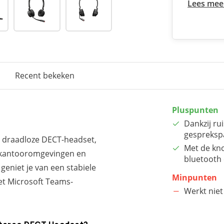
Lees mee
Recent bekeken
Pluspunten
Dankzij ru
gesprekspa
 draadloze DECT-headset,
Met de kn
n kantooromgevingen en
bluetooth
geniet je van een stabiele
Minpunten
et Microsoft Teams-
Werkt nie