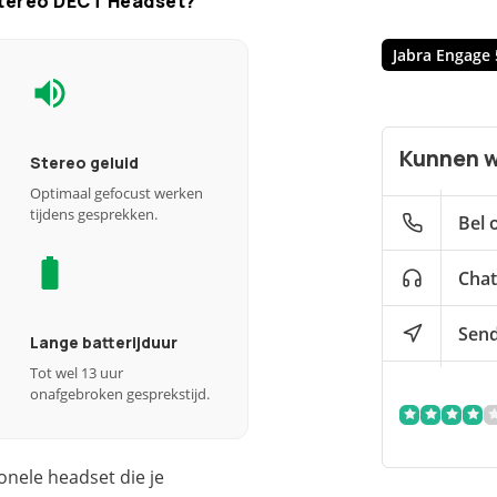
Stereo DECT Headset?
Jabra Engage 
Kunnen w
Stereo geluid
Optimaal gefocust werken
tijdens gesprekken.
Bel 
Chat
Send
Lange batterijduur
Tot wel 13 uur
onafgebroken gesprekstijd.
onele headset die je