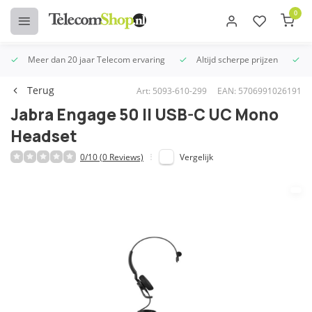
0
Meer dan 20 jaar Telecom ervaring
Altijd scherpe prijzen
U
Terug
Art: 5093-610-299
EAN: 5706991026191
Jabra Engage 50 II USB-C UC Mono
Headset
0/10 (0 Reviews)
Vergelijk