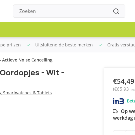
rpe prijzen
Uitsluitend de beste merken
Gratis verstu
 Actieve Noise Cancelling
Oordopjes - Wit -
€54,49
(€65,93
Inc
, Smartwatches & Tablets
Beta
Op we
Betaal in 3 termijnen
werkdag i