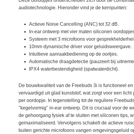
Deze oordopjes onderscheiden zich door de combinat
audiotechnologie. Hieronder vind je de kernpunten:
Actieve Noise Cancelling (ANC) tot 32 dB.
In-ear ontwerp met vier maten siliconen oordopjes
Systeem met 3 microfoons voor gesprekhelderhei
10mm dynamische driver voor geluidsweergave.
Intuïtieve aanraakbediening op de oortjes.
Automatische draagdetectie (pauzeert bij uitneme
IPX4 waterbestendigheid (spatwaterdicht).
De bouwkwaliteit van de Freebuds 3i is functioneel en 
vervaardigd uit glad kunststof, wat zorgt voor een lich
per oordopje. In tegenstelling tot de reguliere Freebuds
"kegelvormig" in-ear ontwerp. Dit is cruciaal voor de 
de gehoorgang fysiek af te sluiten met siliconen tips, w
gemaximaliseerd. Vervolgens schakelt de actieve ruis
buiten gerichte microfoons vangen omgevingsgeluid op,