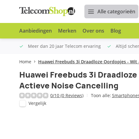
Alle categorieën
Aanbiedingen
Merken
Over ons
Blog
n €100
Meer dan 20 jaar Telecom ervaring
Altijd sche
Home
Huawei Freebuds 3i Draadloze Oordopjes - Wit -
Huawei Freebuds 3i Draadloze 
Actieve Noise Cancelling
0/10 (0 Reviews)
Toon alle:
Smartphones
Vergelijk