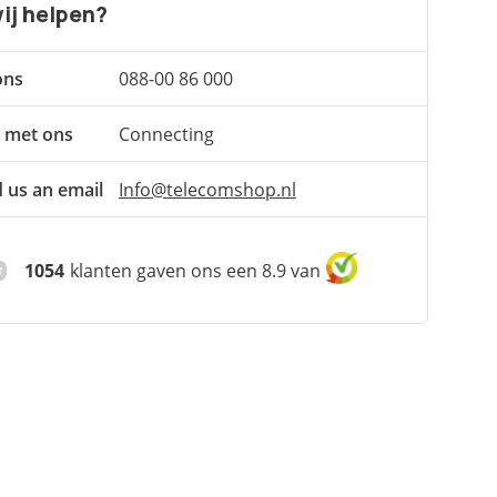
ij helpen?
ons
088-00 86 000
 met ons
Connecting
 us an email
Info@telecomshop.nl
1054
klanten gaven ons een 8.9 van