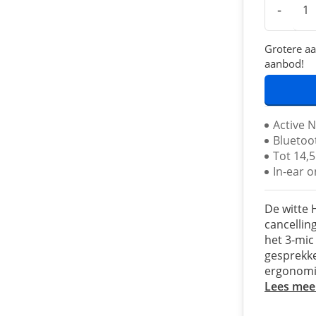
-
Grotere aa
aanbod!
Active N
Bluetoo
Tot 14,5
In-ear 
De witte 
cancellin
het 3-mic
gesprekke
ergonomi
Lees mee