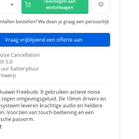
Toevoegen aan
+
winkelwagen
ntallen bestellen? We doen je graag een persoonlijk
Vraag vrijblijvend een offerte aan
oise Cancellation
th 5.0
 uur batterijduur
ontwerp
Huawei Freebuds 3i gebruiken actieve noise
g tegen omgevingsgeluid. De 10mm drivers en
 systeem leveren krachtige audio en heldere
n. Voorzien van touch-bediening en een
sche pasvorm.
r