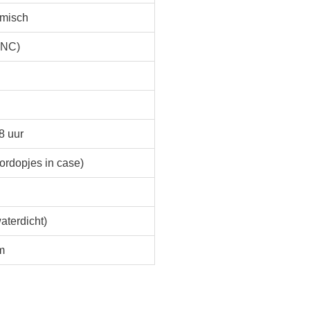
misch
(ANC)
8 uur
oordopjes in case)
aterdicht)
m