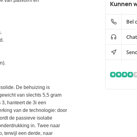
ie van pasvorm en
Kunnen w
Bel 
.
Chat
d.
Send
n).
solide. De behuizing is
t gewicht van slechts 5,5 gram
 3, hanteert de 3i een
werking van de technologie: door
ordt de passieve isolatie
onderdrukking in. Twee naar
 terwijl een derde, naar