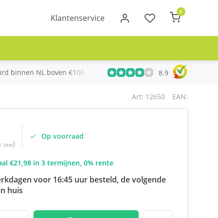
0
Klantenservice
urd binnen NL boven €100
Meer dan 20 jaar Telecom ervari
8.9
Art: 12650
EAN:
Op voorraad
)
l. btw
al €21,98 in 3 termijnen, 0% rente
rkdagen voor 16:45 uur besteld, de volgende
n huis