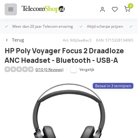
0
Meer dan 20 jaar Telecom ervaring
Altijd scherpe prijzen
U
Terug
Art: 9t9j3aa#ac3
EAN: 5715328134065
HP Poly Voyager Focus 2 Draadloze
ANC Headset - Bluetooth - USB-A
0/10 (0 Reviews)
Vergelijk
Betaal in 3 termijnen