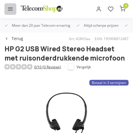
0
Meer dan 20 jaar Telecom ervaring
Altijd scherpe prijzen
U
Terug
Art: 428h5aa
EAN: 195908812487
HP G2 USB Wired Stereo Headset
met ruisonderdrukkende microfoon
0/10 (0 Reviews)
Vergelijk
Betaal in 3 termijnen