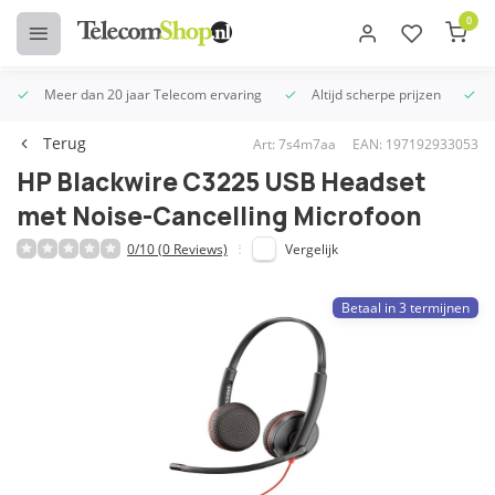
0
Meer dan 20 jaar Telecom ervaring
Altijd scherpe prijzen
U
Terug
Art: 7s4m7aa
EAN: 197192933053
HP Blackwire C3225 USB Headset
met Noise-Cancelling Microfoon
0/10 (0 Reviews)
Vergelijk
Betaal in 3 termijnen