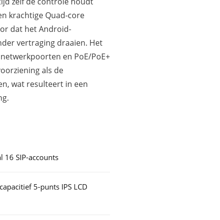
tijd zelf de controle houdt
en krachtige Quad-core
or dat het Android-
nder vertraging draaien. Het
it netwerkpoorten en PoE/PoE+
oorziening als de
n, wat resulteert in een
ng.
l 16 SIP-accounts
capacitief 5-punts IPS LCD