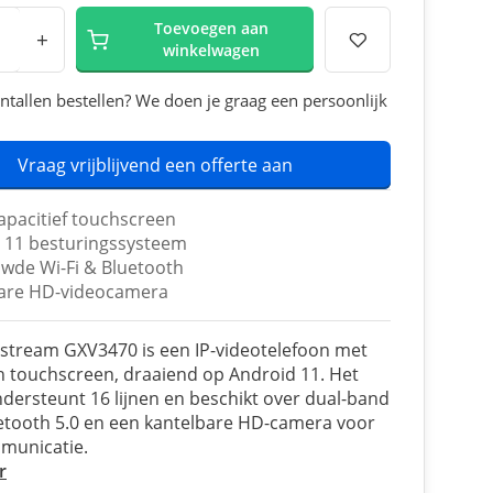
Toevoegen aan
+
winkelwagen
ntallen bestellen? We doen je graag een persoonlijk
Vraag vrijblijvend een offerte aan
apacitief touchscreen
 11 besturingssysteem
wde Wi-Fi & Bluetooth
are HD-videocamera
stream GXV3470 is een IP-videotelefoon met
h touchscreen, draaiend op Android 11. Het
ndersteunt 16 lijnen en beschikt over dual-band
uetooth 5.0 en een kantelbare HD-camera voor
municatie.
r