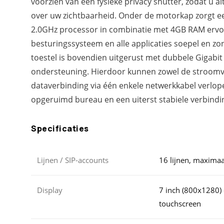
voorzien van een fysieke privacy shutter, zodat u al
over uw zichtbaarheid. Onder de motorkap zorgt e
2.0GHz processor in combinatie met 4GB RAM ervo
besturingssysteem en alle applicaties soepel en zo
toestel is bovendien uitgerust met dubbele Gigab
ondersteuning. Hierdoor kunnen zowel de stroomv
dataverbinding via één enkele netwerkkabel verlope
opgeruimd bureau en een uiterst stabiele verbindi
Specificaties
Lijnen / SIP-accounts
16 lijnen, maximaa
Display
7 inch (800x1280) 
touchscreen