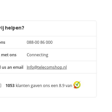
ij helpen?
ons
088-00 86 000
 met ons
Connecting
 us an email
Info@telecomshop.nl
1053
klanten gaven ons een 8.9 van