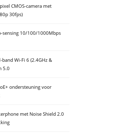
apixel CMOS-camera met
080p 30fps)
to-sensing 10/100/1000Mbps
l-band Wi-Fi 6 (2.4GHz &
h 5.0
oE+ ondersteuning voor
k
erphone met Noise Shield 2.0
kking