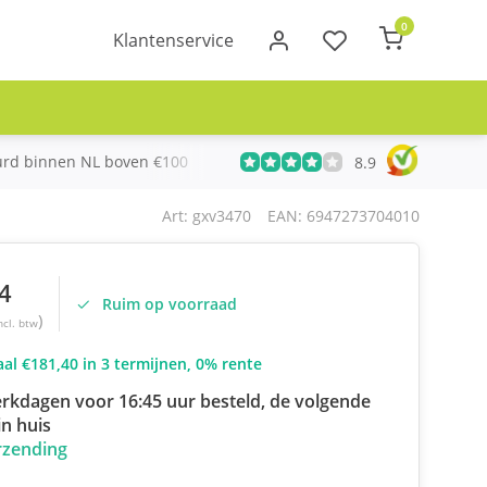
0
Klantenservice
urd binnen NL boven €100
Meer dan 20 jaar Telecom ervari
8.9
Art: gxv3470
EAN: 6947273704010
4
Ruim op voorraad
)
ncl. btw
al €181,40 in 3 termijnen, 0% rente
rkdagen voor 16:45 uur besteld, de volgende
n huis
rzending