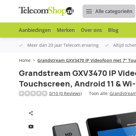
Alle categorieën
Aanbiedingen
Merken
Over ons
Blog
n €100
Meer dan 20 jaar Telecom ervaring
Altijd sche
Home
Grandstream GXV3470 IP Videofoon met 7" Touc
Grandstream GXV3470 IP Vide
Touchscreen, Android 11 & Wi-
0/10 (0 Reviews)
Toon alle:
Grandstrea