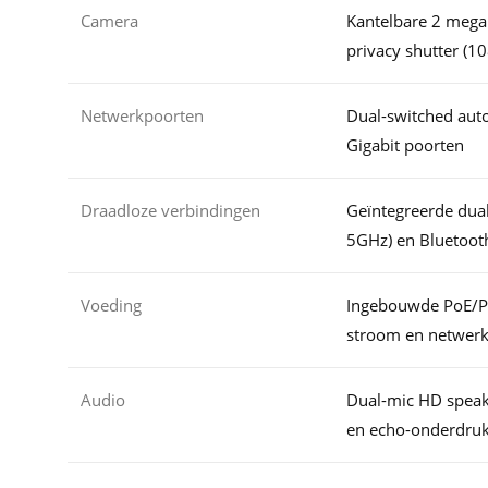
Camera
Kantelbare 2 meg
privacy shutter (1
Netwerkpoorten
Dual-switched au
Gigabit poorten
Draadloze verbindingen
Geïntegreerde dua
5GHz) en Bluetoot
Voeding
Ingebouwde PoE/P
stroom en netwer
Audio
Dual-mic HD speak
en echo-onderdru