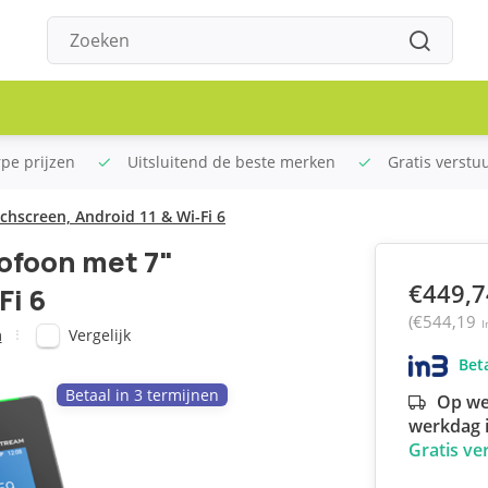
rpe prijzen
Uitsluitend de beste merken
Gratis verstu
hscreen, Android 11 & Wi-Fi 6
ofoon met 7"
€449,7
Fi 6
(€544,19
I
Vergelijk
m
Beta
Betaal in 3 termijnen
Op we
werkdag i
Gratis ve