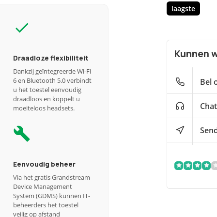
laagste
Kunnen w
Draadloze flexibiliteit
Dankzij geïntegreerde Wi-Fi
6 en Bluetooth 5.0 verbindt
Bel 
u het toestel eenvoudig
draadloos en koppelt u
Chat
moeiteloos headsets.
Send
Eenvoudig beheer
Via het gratis Grandstream
Device Management
System (GDMS) kunnen IT-
beheerders het toestel
veilig op afstand