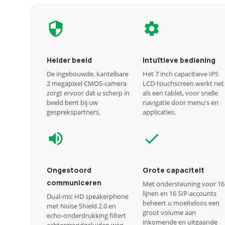
Helder beeld
Intuïtieve bediening
De ingebouwde, kantelbare
Het 7 inch capacitieve IPS
2 megapixel CMOS-camera
LCD-touchscreen werkt net
zorgt ervoor dat u scherp in
als een tablet, voor snelle
beeld bent bij uw
navigatie door menu's en
gesprekspartners.
applicaties.
Ongestoord
Grote capaciteit
communiceren
Met ondersteuning voor 16
lijnen en 16 SIP-accounts
Dual-mic HD speakerphone
beheert u moeiteloos een
met Noise Shield 2.0 en
groot volume aan
echo-onderdrukking filtert
inkomende en uitgaande