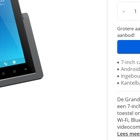
-
Grotere aa
aanbod!
7-inch c
Android
Ingebou
Kantelb
De Grand
een 7-inc
toestel o
Wi-Fi, Bl
videocom
Lees mee