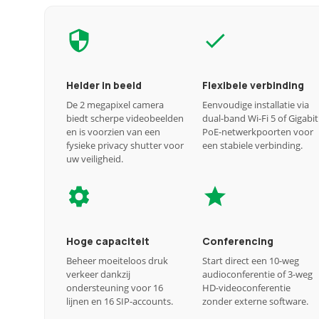
Helder in beeld
Flexibele verbinding
De 2 megapixel camera
Eenvoudige installatie via
biedt scherpe videobeelden
dual-band Wi-Fi 5 of Gigabit
en is voorzien van een
PoE-netwerkpoorten voor
fysieke privacy shutter voor
een stabiele verbinding.
uw veiligheid.
Hoge capaciteit
Conferencing
Beheer moeiteloos druk
Start direct een 10-weg
verkeer dankzij
audioconferentie of 3-weg
ondersteuning voor 16
HD-videoconferentie
lijnen en 16 SIP-accounts.
zonder externe software.