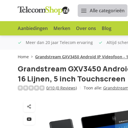
Alle categorieën
Aanbiedingen
Merken
Over ons
Blog
n €100
Meer dan 20 jaar Telecom ervaring
Altijd sche
Home
Grandstream GXV3450 Android IP Videofoon - 16
Grandstream GXV3450 Android
16 Lijnen, 5 inch Touchscreen
0/10 (0 Reviews)
Toon alle:
Grandstrea