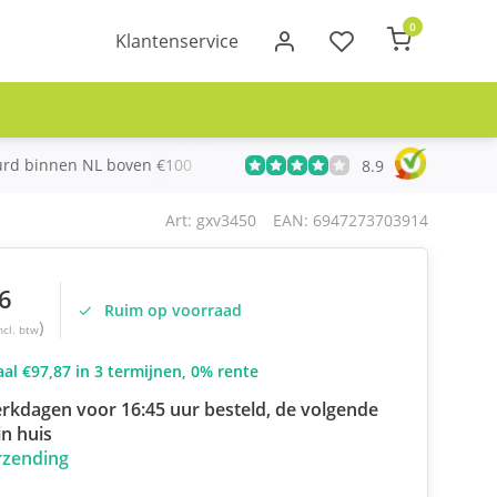
0
Klantenservice
urd binnen NL boven €100
Meer dan 20 jaar Telecom ervari
8.9
Art: gxv3450
EAN: 6947273703914
6
Ruim op voorraad
)
ncl. btw
al €97,87 in 3 termijnen, 0% rente
rkdagen voor 16:45 uur besteld, de volgende
n huis
rzending