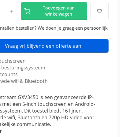
Toevoegen aan
+
winkelwagen
ntallen bestellen? We doen je graag een persoonlijk
Vraag vrijblijvend een offerte aan
touchscreen
 besturingssysteem
accounts
wde wifi & Bluetooth
stream GXV3450 is een geavanceerde IP-
 met een 5-inch touchscreen en Android-
ssysteem. Dit toestel biedt 16 lijnen,
e wifi, Bluetooth en 720p HD-video voor
akelijke communicatie.
r