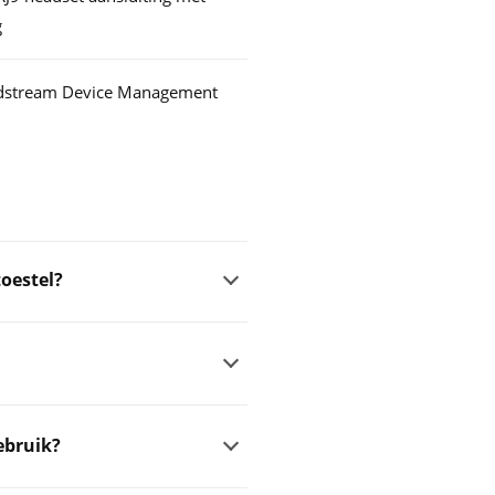
g
dstream Device Management
toestel?
ebruik?