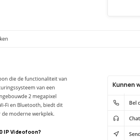
eken
on die de functionaliteit van
Kunnen w
sturingssysteem van een
e ingebouwde 2 megapixel
Bel 
i-Fi en Bluetooth, biedt dit
r de moderne werkplek.
Chat
 IP Videofoon?
Send