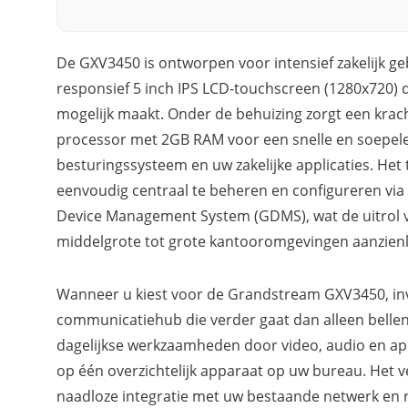
De GXV3450 is ontworpen voor intensief zakelijk ge
responsief 5 inch IPS LCD-touchscreen (1280x720) d
mogelijk maakt. Onder de behuizing zorgt een kra
processor met 2GB RAM voor een snelle en soepele
besturingssysteem en uw zakelijke applicaties. Het 
eenvoudig centraal te beheren en configureren via
Device Management System (GDMS), wat de uitrol v
middelgrote tot grote kantooromgevingen aanzienl
Wanneer u kiest voor de Grandstream GXV3450, inv
communicatiehub die verder gaat dan alleen bellen.
dagelijkse werkzaamheden door video, audio en ap
op één overzichtelijk apparaat op uw bureau. Het v
naadloze integratie met uw bestaande netwerk en r