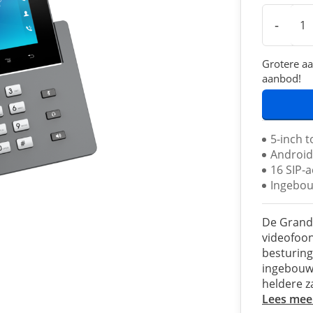
-
Grotere aa
aanbod!
5-inch 
Android
16 SIP-
Ingebou
De Grand
videofoon
besturing
ingebouwd
heldere z
Lees mee