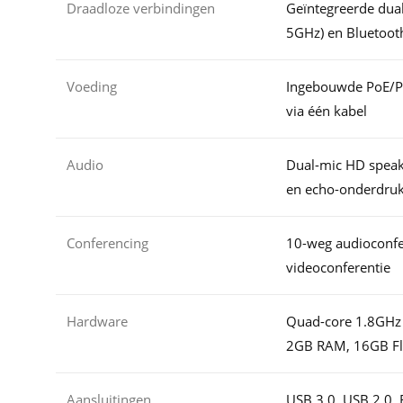
Draadloze verbindingen
Geïntegreerde dua
5GHz) en Bluetoot
Voeding
Ingebouwde PoE/P
via één kabel
Audio
Dual-mic HD speak
en echo-onderdru
Conferencing
10-weg audioconfe
videoconferentie
Hardware
Quad-core 1.8GHz
2GB RAM, 16GB Fl
Aansluitingen
USB 3.0, USB 2.0, 