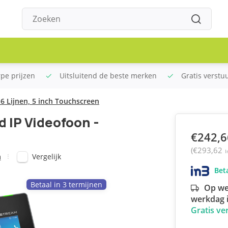
rpe prijzen
Uitsluitend de beste merken
Gratis verstu
 Lijnen, 5 inch Touchscreen
 IP Videofoon -
€242,6
(€293,62
I
Vergelijk
m
Beta
Betaal in 3 termijnen
Op we
werkdag i
Gratis ve