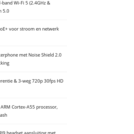
l-band Wi-Fi 5 (2.4GHz &
h 5.0
oE+ voor stroom en netwerk
erphone met Noise Shield 2.0
kking
rentie & 3-weg 720p 30fps HD
 ARM Cortex-A55 processor,
ash
RJ9 headset aansluiting met