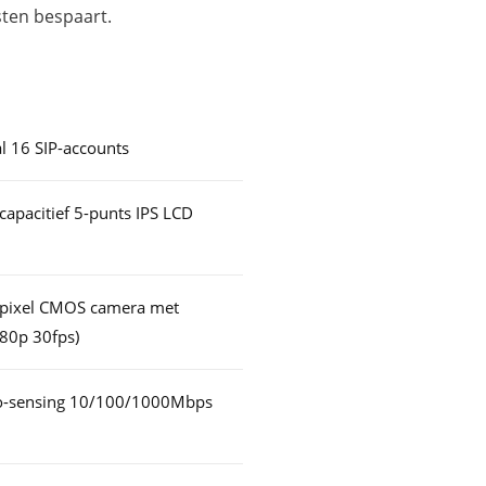
sten bespaart.
l 16 SIP-accounts
capacitief 5-punts IPS LCD
apixel CMOS camera met
080p 30fps)
to-sensing 10/100/1000Mbps