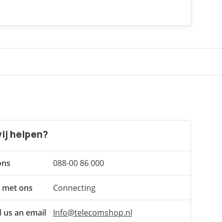
ij helpen?
ons
088-00 86 000
 met ons
Connecting
 us an email
Info@telecomshop.nl