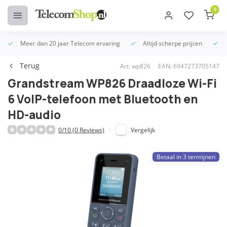
0
Meer dan 20 jaar Telecom ervaring
Altijd scherpe prijzen
U
Terug
Art: wp826
EAN: 6947273705147
Grandstream WP826 Draadloze Wi-Fi
6 VoIP-telefoon met Bluetooth en
HD-audio
0/10 (0 Reviews)
Vergelijk
Betaal in 3 termijnen