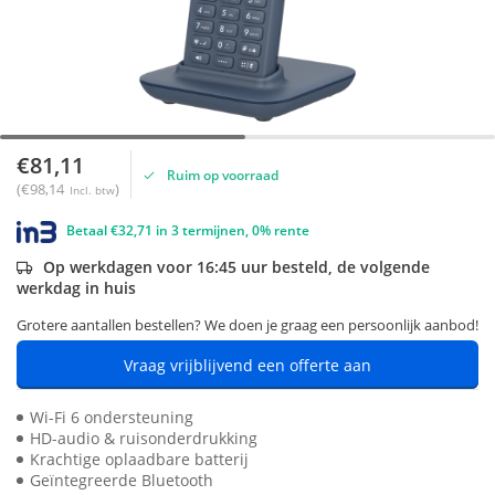
€81,11
Ruim op voorraad
(€98,14
)
Incl. btw
Betaal €32,71 in 3 termijnen, 0% rente
Op werkdagen voor 16:45 uur besteld, de volgende
werkdag in huis
Grotere aantallen bestellen? We doen je graag een persoonlijk aanbod!
Vraag vrijblijvend een offerte aan
Wi-Fi 6 ondersteuning
HD-audio & ruisonderdrukking
Krachtige oplaadbare batterij
Geïntegreerde Bluetooth