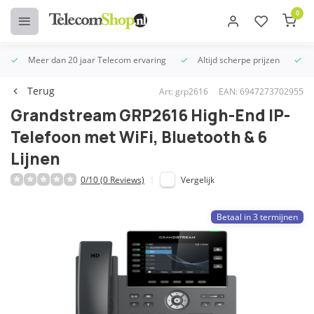
0
Meer dan 20 jaar Telecom ervaring
Altijd scherpe prijzen
U
Terug
Art: grp2616
EAN: 6947273702955
Grandstream GRP2616 High-End IP-
Telefoon met WiFi, Bluetooth & 6
Lijnen
0/10 (0 Reviews)
Vergelijk
Betaal in 3 termijnen