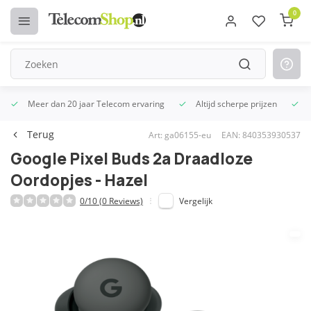
0
Meer dan 20 jaar Telecom ervaring
Altijd scherpe prijzen
U
Terug
Art: ga06155-eu
EAN: 840353930537
Google Pixel Buds 2a Draadloze
Oordopjes - Hazel
0/10 (0 Reviews)
Vergelijk