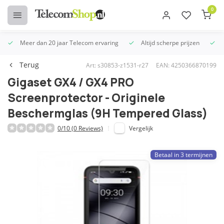
0
Meer dan 20 jaar Telecom ervaring
Altijd scherpe prijzen
U
Terug
Art: s30853-z1531-r27
EAN: 4250366870199
Gigaset GX4 / GX4 PRO
Screenprotector - Originele
Beschermglas (9H Tempered Glass)
0/10 (0 Reviews)
Vergelijk
Betaal in 3 termijnen