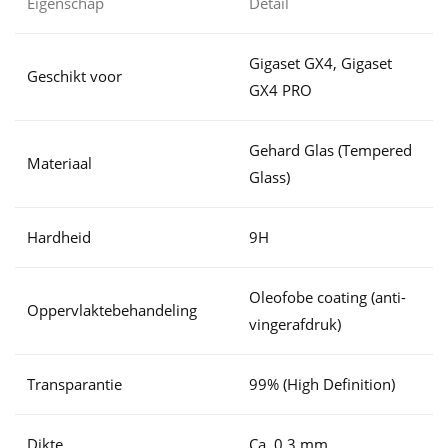
Eigenschap
Detail
Gigaset GX4, Gigaset
Geschikt voor
GX4 PRO
Gehard Glas (Tempered
Materiaal
Glass)
Hardheid
9H
Oleofobe coating (anti-
Oppervlaktebehandeling
vingerafdruk)
Transparantie
99% (High Definition)
Dikte
Ca. 0.3 mm